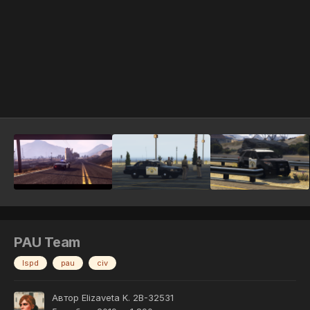
Инструменты
PAU Team
lspd
pau
civ
Автор
Elizaveta K. 2B-32531