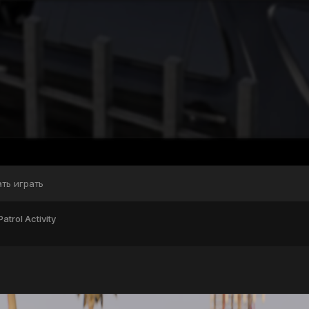
ать играть
atrol Activity