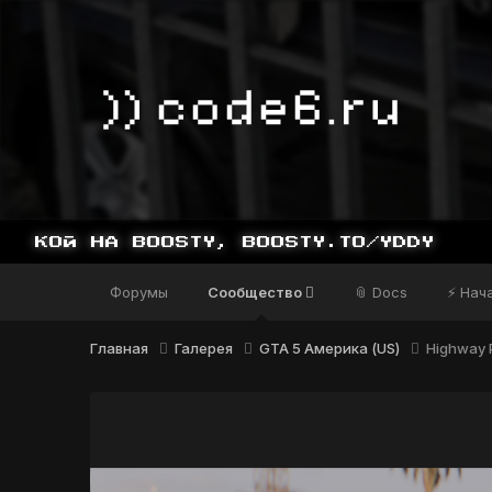
Форумы
Сообщество
📎 Docs
⚡ Нач
Главная
Галерея
GTA 5 Америка (US)
Highway P