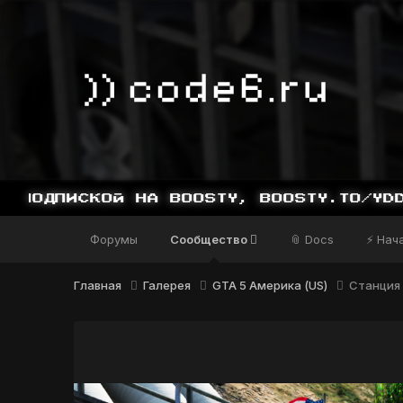
ИСКОЙ НА BOOSTY, BOOSTY.TO/YDDY
Форумы
Сообщество
📎 Docs
⚡ Нач
Главная
Галерея
GTA 5 Америка (US)
Станция 