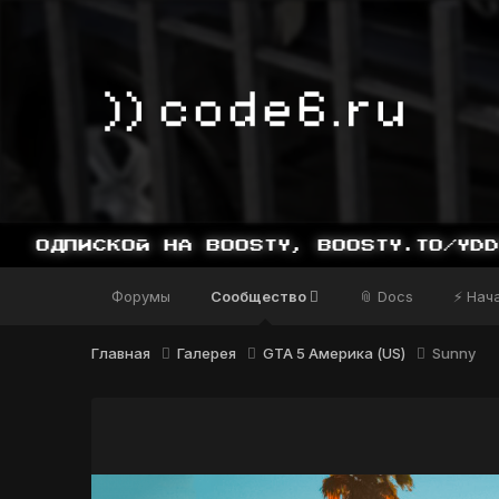
ИСКОЙ НА BOOSTY, BOOSTY.TO/YDDY
Форумы
Сообщество
📎 Docs
⚡ Нач
Главная
Галерея
GTA 5 Америка (US)
Sunny