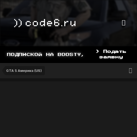
> Подать
 ПОДПИСКОЙ НА BOOSTY, BOOSTY.TO/YDDY
заявку
GTA 5 Америка (US)