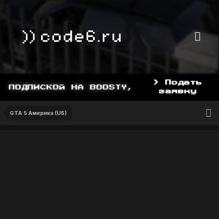
> Подать
ПОДПИСКОЙ НА BOOSTY, BOOSTY.TO/YDDY
заявку
GTA 5 Америка (US)