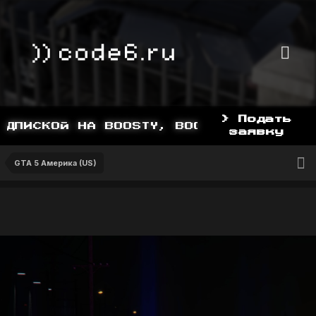
> Подать
ПИСКОЙ НА BOOSTY, BOOSTY.TO/YDDY
заявку
GTA 5 Америка (US)