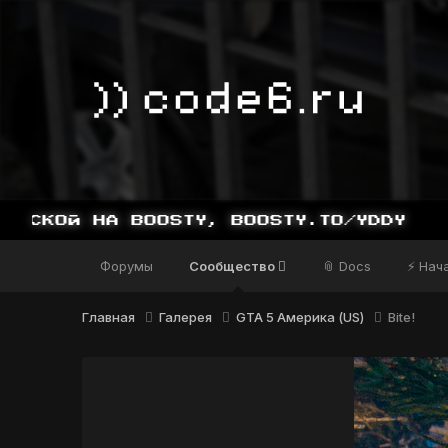
Форумы
Сообщество
📎 Docs
⚡ Нач
Главная
Галерея
GTA 5 Америка (US)
Bite!