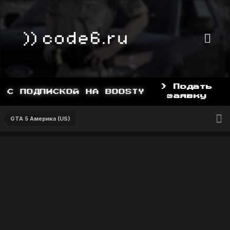
> Подать
С ПОДПИСКОЙ НА BOOSTY, BOOSTY.TO/YDD
заявку
GTA 5 Америка (US)