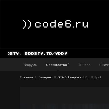
STY, BOOSTY.TO/YDDY
Форумы
Сообщество
📎 Docs
⚡ Нач
Главная
Галерея
GTA 5 Америка (US)
Spot