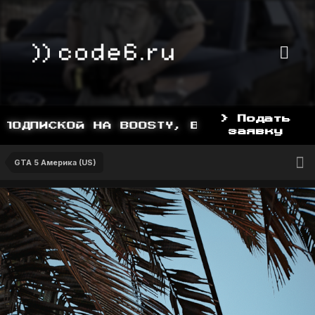
> Подать
ДПИСКОЙ НА BOOSTY, BOOSTY.TO/YDDY
заявку
GTA 5 Америка (US)