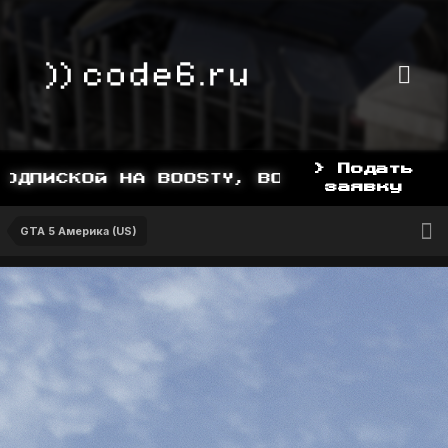
> Подать
ПИСКОЙ НА BOOSTY, BOOSTY.TO/YDDY
заявку
GTA 5 Америка (US)