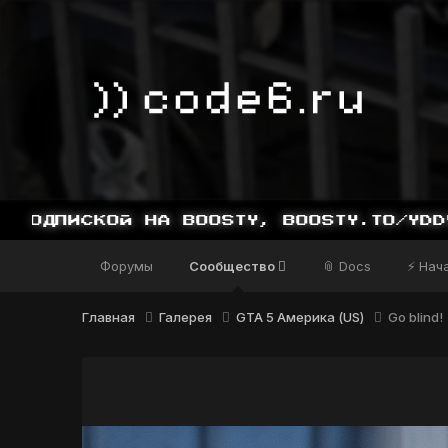
СКОЙ НА BOOSTY, BOOSTY.TO/YDDY
Форумы
Сообщество
📎 Docs
⚡ Нач
Главная
Галерея
GTA 5 Америка (US)
Go blind!