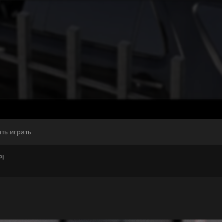
ать играть
PI