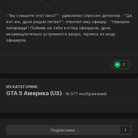
-"Вы слышите этот писк?"- удивлённо спросил детектив. -"Да
вот же, дрон рядом летает"- ответил ему офицер. -"Наверно
папарацци" Поймав на себе взгляд офицеров, дрон
незамедлительно устремился вверх, теряясь из виду
офицеров.
2
ИЗ КАТЕГОРИИ:
GTA 5 Америка (US)
· 19 077 изображений
Подписчики
1