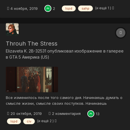
(и ещё 1 )
4 ноября, 2019
2
lspd
sahp
Throuh The Stress
Elizaveta K. 2B-32531
опубликовал изображение в галерее
в
GTA 5 Америка (US)
Все изменилось после того самого дня. Начинаешь думать о
смысле жизни, смысле своих поступков. Начинаешь
понимать, как много всего откладывал на потом. Понимаешь,
20 октября, 2019
2 комментария
13
что оставаясь наедине со своими страхами, никакой
бронежилет и оружие тебя не защитят. Привыкаешь
(и ещё 2 )
lspd
civ
становиться на защиту других, но тогда...