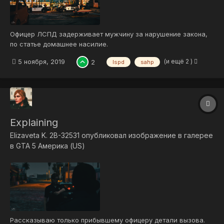
Офицер ЛСПД задерживает мужчину за нарушение закона,
по статье домашнее насилие.
(и ещё 2 )
5 ноября, 2019
2
lspd
sahp
Explaining
Elizaveta K. 2B-32531
опубликовал изображение в галерее
в
GTA 5 Америка (US)
Рассказываю только прибывшему офицеру детали вызова.