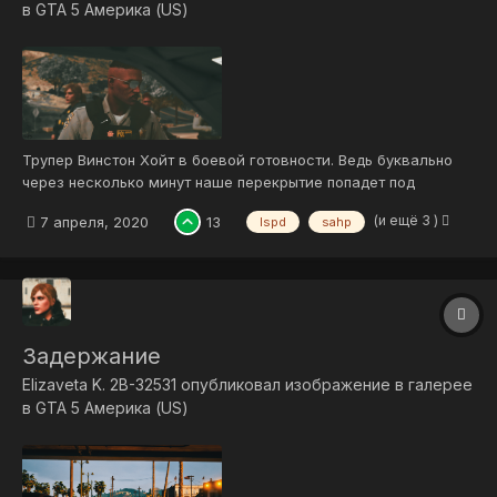
в
GTA 5 Америка (US)
Трупер Винстон Хойт в боевой готовности. Ведь буквально
через несколько минут наше перекрытие попадет под
обстрел.
(и ещё 3 )
7 апреля, 2020
13
lspd
sahp
Задержание
Elizaveta K. 2B-32531
опубликовал изображение в галерее
в
GTA 5 Америка (US)