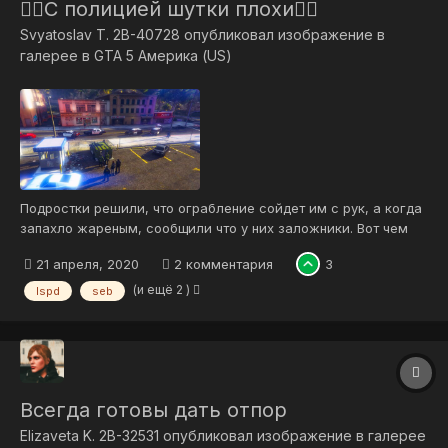
👮‍♂️​​​​​​​С полицией шутки плохи👮‍♂️​​​​​​​
Svyatoslav T. 2B-40728
опубликовал изображение в
галерее в
GTA 5 Америка (US)
Подростки решили, что ограбление сойдет им с рук, а когда
запахло жареным, сообщили что у них заложники. Вот чем
это закончилось. Сотрудники трех департаментов быстро и
21 апреля, 2020
2 комментария
3
эффективно организовали безопасный периметр и удачно
решили вопрос путем переговоров.
(и ещё 2 )
lspd
seb
Всегда готовы дать отпор
Elizaveta K. 2B-32531
опубликовал изображение в галерее