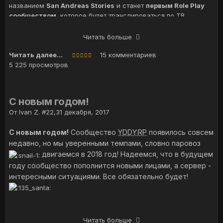
Новый департамент представляет собой уникальный набор
названием
San Andreas Stories
и станет
первым Role Play
Ждем тебя в наших рядах, стань частью великой истории!
компетенций и навыков, теперь объединенных со способным
сообществом
, которое будет транслироваться по ТВ.
решать любые задачи автопарком и новыми регламентами,
Мы выражаем огромную благодарность нашим участникам за
которые полностью соответствуют реальным
Читать больше
помощь в продвижении проекта на совершенно новый
калифорнийским протоколам.
уровень и невероятный объем работ, проделанный в течение
Читать далее...
15 комментариев
трех лет для того, чтобы быть там, где мы есть сейчас.
5 225 просмотров
Многое еще впереди!
С новым годом!
От
Ivan Z. #22
,
31 декабря, 2017
С новым годом!
Сообщество
YDDY:RP
появилось совсем
недавно, но мы уверенными темпами, словно паровоз
двигаемся в 2018 год! Надеемся, что в будущем
году сообщество пополнится новыми лицами, а сервер -
интересными ситуациями. Все обязательно будет!
Читать больше
Поздравления от участников сообщества: