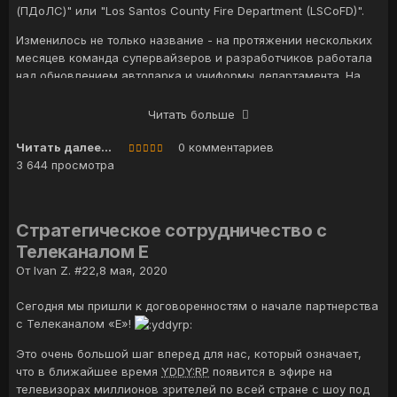
(ПДоЛС)" или "Los Santos County Fire Department (LSCoFD)".
Отдельного упоминания требует разнообразный и уникальный
Изменилось не только название - на протяжении нескольких
автопарк, который кроме того еще и функциональный -
месяцев команда супервайзеров и разработчиков работала
благодаря скриптовой части и нашим усилиям процесс
над обновлением автопарка и униформы департамента. На
погружения в игровой процесс теперь еще больше.
текущий момент в распоряжении департамента появились 6
Теперь немного подробнее по направлениям работы нового
новых уникальных автомобилей, стилизованных под
Читать больше
департамента:
существующие аналоги в LACoFD:
Читать далее...
0 комментариев
Медицинское направление - оказание первой
3 644 просмотра
медицинской помощи пострадавшим;
Пожарное направление - ликвидация пожаров и
спасательные работы;
Стратегическое сотрудничество с
Satrans - регулирование и контроль трафика в районах
проведения работ и эвакуация разного типа
Телеканалом E
транспортных средств;
От
Ivan Z. #22
,
8 мая, 2020
Animal Control - отлов и контроль диких и домашних
животных;
Сегодня мы пришли к договоренностям о начале партнерства
Мы осуществили официальные запросы в действующие
Coroner - фиксация смерти и транспортировка тел;
с Телеканалом «Е»!
Пожарные департаменты Калифорнии для получения
Prison - транспортировка заключенных.
достоверной информации по работе пожарных и как
Это очень большой шаг вперед для нас, который означает,
следствие пересмотрели и отредактировали множество
И этим всем ты можешь заниматься, находясь в одном
что в ближайшее время
YDDY:RP
появится в эфире на
страниц внутренних протоколов департамента.
департаменте, тебе осталось всего лишь подать заявку
телевизорах миллионов зрителей по всей стране с шоу под