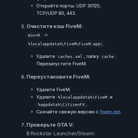
Откройте порты: UDP 30120,
TCP/UDP 80, 443.
Очистите кэш FiveM:
→
Win+R
%localappdata%\FiveM\FiveM.app\
Удалите
, папку
.
caches.xml
cache
Перезапустите FiveM.
Переустановите FiveM:
Удалите FiveM.
Удалите
и
%localappdata%\FiveM
.
%appdata%\CitizenFX
Скачайте свежую версию с
fivem.net
.
Проверьте GTA V:
В Rockstar Launcher/Steam: