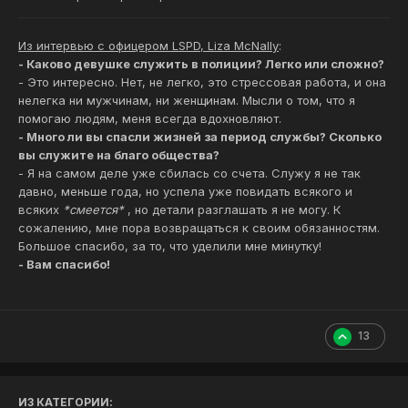
Из интервью с офицером LSPD, Liza McNally
:
- Каково девушке служить в полиции? Легко или сложно?
- Это интересно. Нет, не легко, это стрессовая работа, и она
нелегка ни мужчинам, ни женщинам. Мысли о том, что я
помогаю людям, меня всегда вдохновляют.
- Много ли вы спасли жизней за период службы? Сколько
вы служите на благо общества?
- Я на самом деле уже сбилась со счета. Служу я не так
давно, меньше года, но успела уже повидать всякого и
всяких
*смеется*
, но детали разглашать я не могу. К
сожалению, мне пора возвращаться к своим обязанностям.
Большое спасибо, за то, что уделили мне минутку!
- Вам спасибо!
13
ИЗ КАТЕГОРИИ: