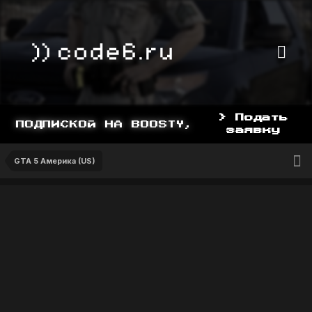
> Подать
 ПОДПИСКОЙ НА BOOSTY, BOOSTY.TO/YDDY
заявку
GTA 5 Америка (US)