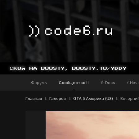
Форумы
Сообщество
📎 Docs
⚡ Нач
Главная
Галерея
GTA 5 Америка (US)
Вечерний