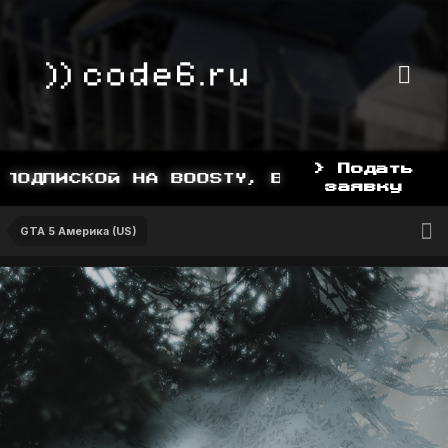
> Подать
ДПИСКОЙ НА BOOSTY, BOOSTY.TO/YDDY
заявку
GTA 5 Америка (US)